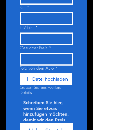
Km
*
TuV bis:
*
Gesuchter Preis
*
Foto von dein Auto
*
Datei hochladen
Geben Sie uns weitere
Details