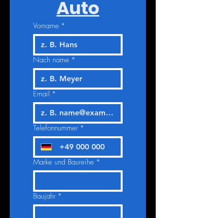
Auto
Vorname
*
Nach name
*
Email
*
Telefonnummer
*
Marke und Baureihe
*
Baujahr
*